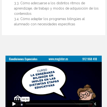
3.3. Cómo adecuarse a los distintos ritmos de
aprendizaje, de trabajo y modos de adquisición de los
contenidos
3.4. Cómo adaptar los programas bilingües al
alumnado con necesidades específicas