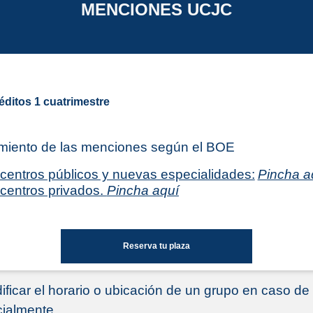
MENCIONES UCJC
éditos 1 cuatrimestre
miento de las menciones según el BOE
centros públicos y nuevas especialidades:
Pincha a
centros privados.
Pincha aquí
Reserva tu plaza
ficar el horario o ubicación de un grupo en caso d
cialmente.