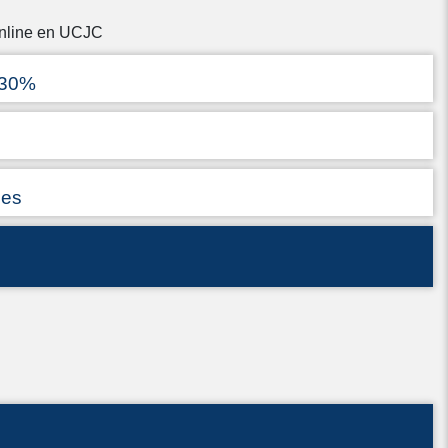
Online en UCJC
 30%
ses
: