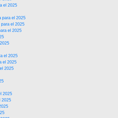
a el 2025
 para el 2025
 para el 2025
para el 2025
025
 2025
ra el 2025
a el 2025
 el 2025
25
el 2025
l 2025
 2025
025