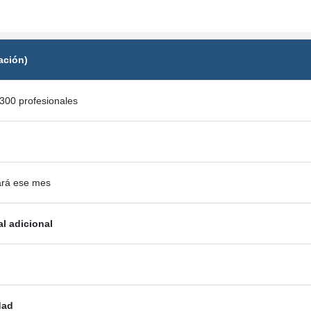
ación)
300 profesionales
ará ese mes
al adicional
dad