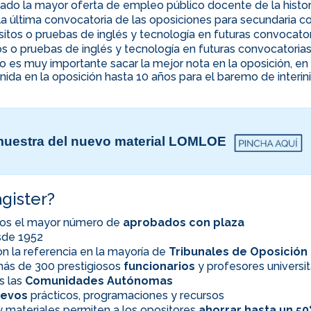
ado la mayor oferta de empleo público docente de la histor
la última convocatoria de las oposiciones para secundaria co
uisitos o pruebas de inglés y tecnología en futuras convocato
itos o pruebas de inglés y tecnología en futuras convocatoria
ino es muy importante sacar la mejor nota en la oposición, 
nida en la oposición hasta 10 años para el baremo de interi
uestra del nuevo material LOMLOE
gister?
os el mayor número de
aprobados con plaza
esde 1952
n la referencia en la mayoría de
Tribunales de Oposición
ás de 300 prestigiosos
funcionarios
y profesores universit
s las
Comunidades Autónomas
evos
prácticos, programaciones y recursos
 materiales permiten a los opositores
ahorrar hasta un 5