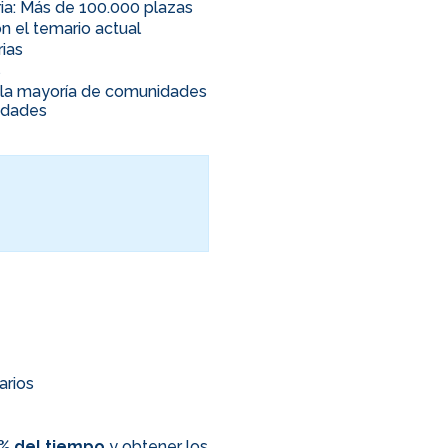
ia: Más de 100.000 plazas
n el temario actual
rias
s
en la mayoría de comunidades
nidades
arios
0% del tiempo
y obtener los