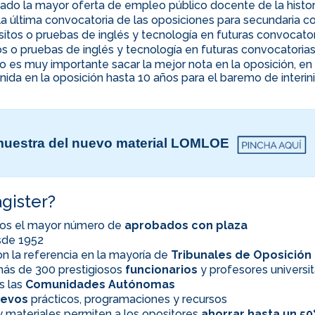
ado la mayor oferta de empleo público docente de la histor
la última convocatoria de las oposiciones para secundaria co
uisitos o pruebas de inglés y tecnología en futuras convocato
itos o pruebas de inglés y tecnología en futuras convocatoria
ino es muy importante sacar la mejor nota en la oposición, 
nida en la oposición hasta 10 años para el baremo de interi
uestra del nuevo material LOMLOE
gister?
os el mayor número de
aprobados con plaza
esde 1952
n la referencia en la mayoría de
Tribunales de Oposición
ás de 300 prestigiosos
funcionarios
y profesores universit
s las
Comunidades Autónomas
evos
prácticos, programaciones y recursos
 materiales permiten a los opositores
ahorrar hasta un 5