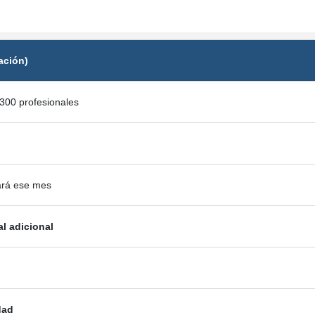
ación)
300 profesionales
ará ese mes
al adicional
dad