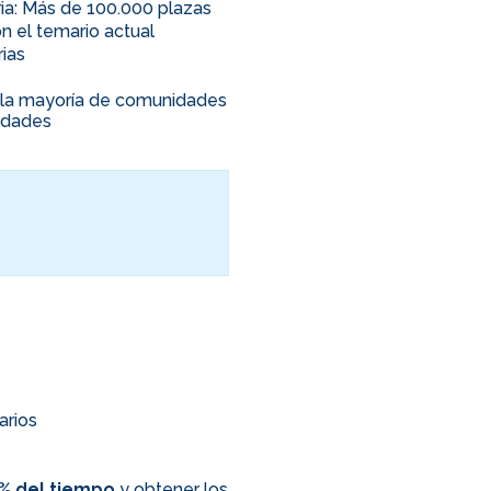
ia: Más de 100.000 plazas
n el temario actual
rias
s
en la mayoría de comunidades
nidades
arios
0% del tiempo
y obtener los