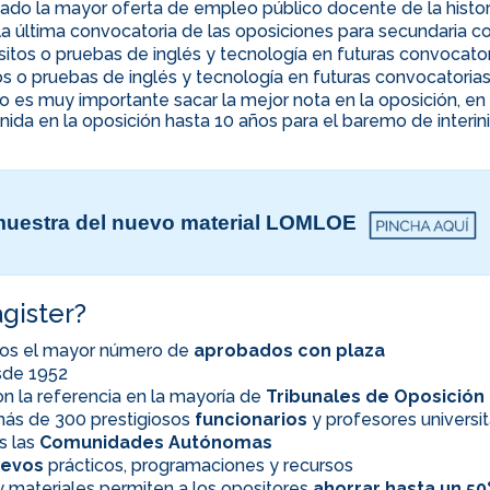
ado la mayor oferta de empleo público docente de la histor
la última convocatoria de las oposiciones para secundaria co
uisitos o pruebas de inglés y tecnología en futuras convocato
itos o pruebas de inglés y tecnología en futuras convocatoria
ino es muy importante sacar la mejor nota en la oposición, 
nida en la oposición hasta 10 años para el baremo de interi
uestra del nuevo material LOMLOE
gister?
os el mayor número de
aprobados con plaza
esde 1952
n la referencia en la mayoría de
Tribunales de Oposición
ás de 300 prestigiosos
funcionarios
y profesores universit
s las
Comunidades Autónomas
evos
prácticos, programaciones y recursos
 materiales permiten a los opositores
ahorrar hasta un 5