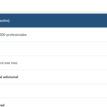
ación)
300 profesionales
ará ese mes
al adicional
dad