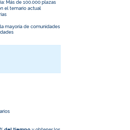
ia: Más de 100.000 plazas
n el temario actual
rias
s
en la mayoría de comunidades
nidades
arios
0% del tiempo
y obtener los