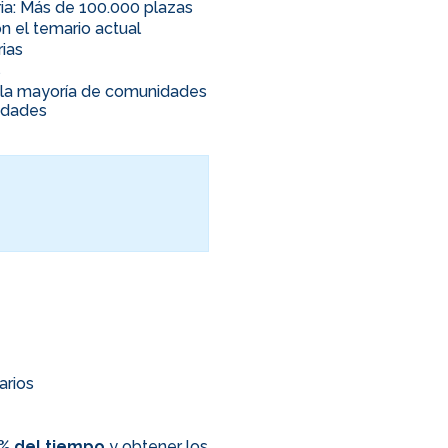
ia: Más de 100.000 plazas
n el temario actual
rias
s
en la mayoría de comunidades
nidades
arios
0% del tiempo
y obtener los