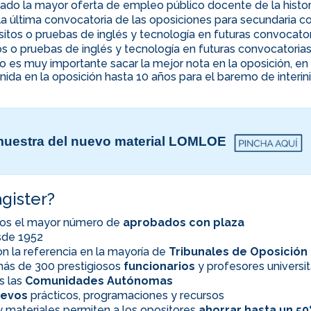
ado la mayor oferta de empleo público docente de la histor
la última convocatoria de las oposiciones para secundaria co
uisitos o pruebas de inglés y tecnología en futuras convocato
itos o pruebas de inglés y tecnología en futuras convocatoria
ino es muy importante sacar la mejor nota en la oposición, 
nida en la oposición hasta 10 años para el baremo de interi
uestra del nuevo material LOMLOE
gister?
os el mayor número de
aprobados con plaza
esde 1952
n la referencia en la mayoría de
Tribunales de Oposición
ás de 300 prestigiosos
funcionarios
y profesores universit
s las
Comunidades Autónomas
evos
prácticos, programaciones y recursos
 materiales permiten a los opositores
ahorrar hasta un 5