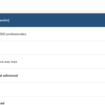
ación)
300 profesionales
ará ese mes
al adicional
dad