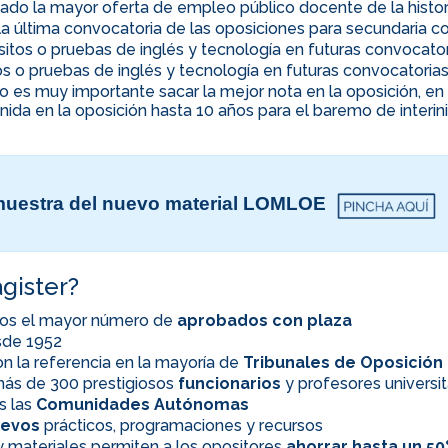
ado la mayor oferta de empleo público docente de la histor
la última convocatoria de las oposiciones para secundaria co
uisitos o pruebas de inglés y tecnología en futuras convocato
itos o pruebas de inglés y tecnología en futuras convocatoria
ino es muy importante sacar la mejor nota en la oposición, 
nida en la oposición hasta 10 años para el baremo de interi
uestra del nuevo material LOMLOE
gister?
os el mayor número de
aprobados con plaza
esde 1952
n la referencia en la mayoría de
Tribunales de Oposición
ás de 300 prestigiosos
funcionarios
y profesores universit
s las
Comunidades Autónomas
evos
prácticos, programaciones y recursos
 materiales permiten a los opositores
ahorrar hasta un 5