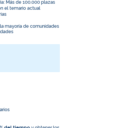
ia: Más de 100.000 plazas
n el temario actual
rias
s
en la mayoría de comunidades
nidades
arios
0% del tiempo
y obtener los