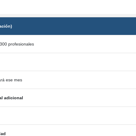
ación)
300 profesionales
ará ese mes
al adicional
dad