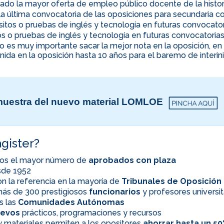
ado la mayor oferta de empleo público docente de la histor
la última convocatoria de las oposiciones para secundaria co
uisitos o pruebas de inglés y tecnología en futuras convocato
itos o pruebas de inglés y tecnología en futuras convocatoria
ino es muy importante sacar la mejor nota en la oposición, 
nida en la oposición hasta 10 años para el baremo de interi
uestra del nuevo material LOMLOE
gister?
os el mayor número de
aprobados con plaza
esde 1952
n la referencia en la mayoría de
Tribunales de Oposición
ás de 300 prestigiosos
funcionarios
y profesores universit
s las
Comunidades Autónomas
evos
prácticos, programaciones y recursos
 materiales permiten a los opositores
ahorrar hasta un 5