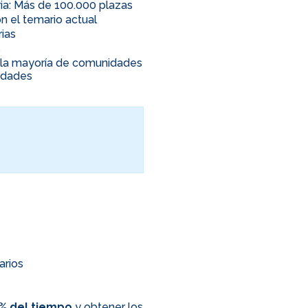
ia: Más de 100.000 plazas
n el temario actual
rias
s
en la mayoría de comunidades
nidades
arios
0% del tiempo
y obtener los