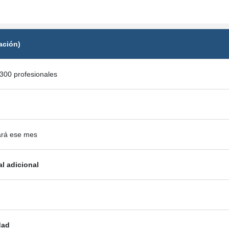
ación)
300 profesionales
ará ese mes
al adicional
dad