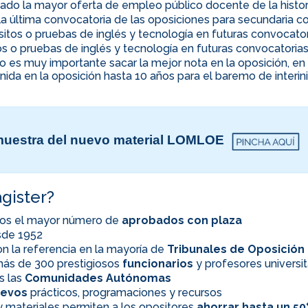
ado la mayor oferta de empleo público docente de la histor
la última convocatoria de las oposiciones para secundaria co
uisitos o pruebas de inglés y tecnología en futuras convocato
itos o pruebas de inglés y tecnología en futuras convocatoria
ino es muy importante sacar la mejor nota en la oposición, 
nida en la oposición hasta 10 años para el baremo de interi
uestra del nuevo material LOMLOE
gister?
os el mayor número de
aprobados con plaza
esde 1952
n la referencia en la mayoría de
Tribunales de Oposición
ás de 300 prestigiosos
funcionarios
y profesores universit
s las
Comunidades Autónomas
evos
prácticos, programaciones y recursos
 materiales permiten a los opositores
ahorrar hasta un 5