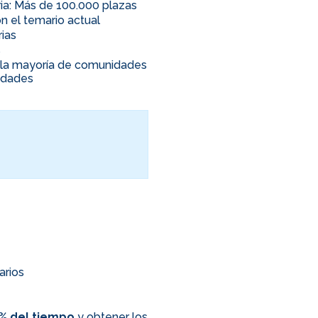
ia: Más de 100.000 plazas
n el temario actual
rias
s
en la mayoría de comunidades
nidades
arios
0% del tiempo
y obtener los