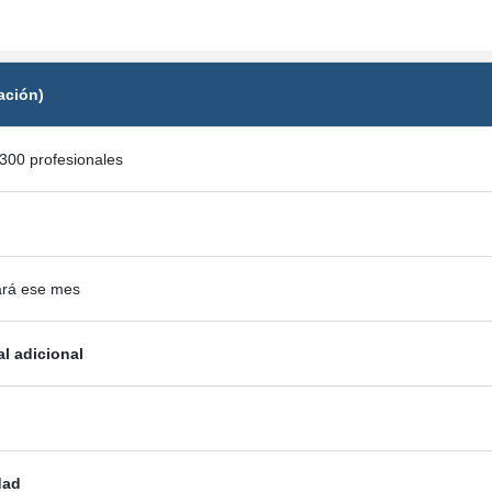
ación)
300 profesionales
ará ese mes
al adicional
dad