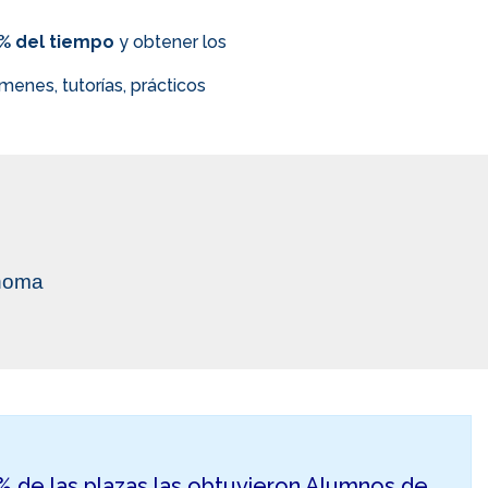
0% del tiempo
y obtener los
enes, tutorías, prácticos
ónoma
50% de las plazas las obtuvieron Alumnos de