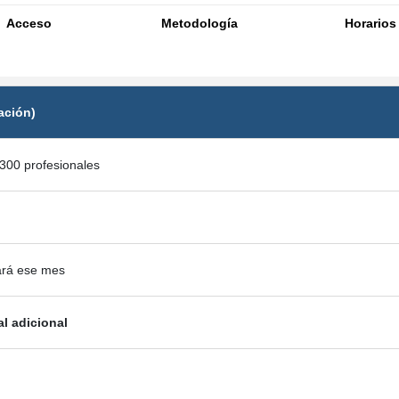
Acceso
Metodología
Horarios
ación)
300 profesionales
ará ese mes
al adicional