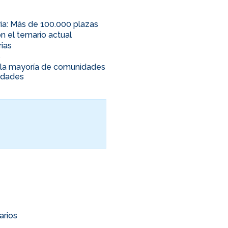
ia: Más de 100.000 plazas
n el temario actual
rias
s
en la mayoría de comunidades
nidades
arios