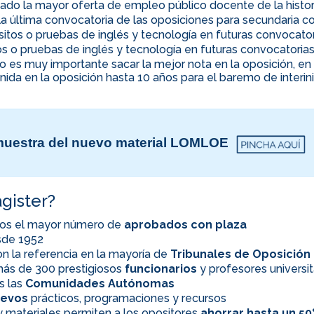
ado la mayor oferta de empleo público docente de la histor
la última convocatoria de las oposiciones para secundaria co
uisitos o pruebas de inglés y tecnología en futuras convocato
itos o pruebas de inglés y tecnología en futuras convocatoria
ino es muy importante sacar la mejor nota en la oposición, 
nida en la oposición hasta 10 años para el baremo de interi
uestra del nuevo material LOMLOE
gister?
os el mayor número de
aprobados con plaza
esde 1952
n la referencia en la mayoría de
Tribunales de Oposición
ás de 300 prestigiosos
funcionarios
y profesores universit
s las
Comunidades Autónomas
evos
prácticos, programaciones y recursos
 materiales permiten a los opositores
ahorrar hasta un 5