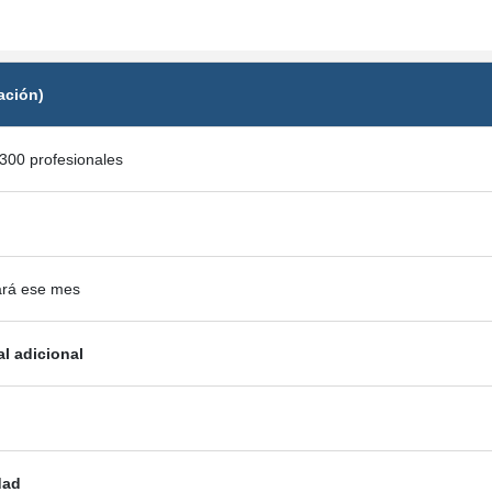
ación)
300 profesionales
ará ese mes
al adicional
dad