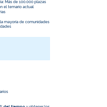
ia: Más de 100.000 plazas
n el temario actual
rias
s
en la mayoría de comunidades
nidades
arios
0% del tiempo
y obtener los