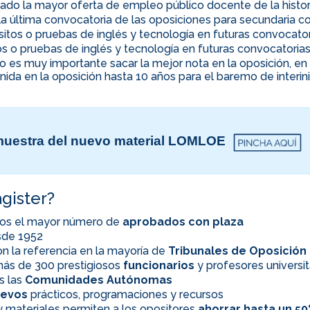
ado la mayor oferta de empleo público docente de la histor
la última convocatoria de las oposiciones para secundaria co
uisitos o pruebas de inglés y tecnología en futuras convocato
itos o pruebas de inglés y tecnología en futuras convocatoria
ino es muy importante sacar la mejor nota en la oposición, 
nida en la oposición hasta 10 años para el baremo de interi
uestra del nuevo material LOMLOE
gister?
os el mayor número de
aprobados con plaza
esde 1952
n la referencia en la mayoría de
Tribunales de Oposición
ás de 300 prestigiosos
funcionarios
y profesores universit
s las
Comunidades Autónomas
evos
prácticos, programaciones y recursos
 materiales permiten a los opositores
ahorrar hasta un 5