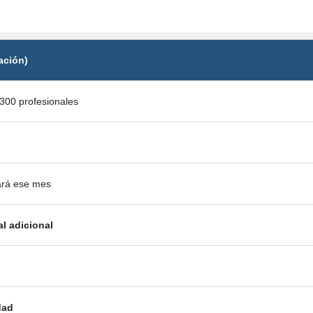
ación)
300 profesionales
ará ese mes
al adicional
dad