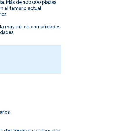
ia: Más de 100.000 plazas
n el temario actual
rias
s
en la mayoría de comunidades
nidades
arios
0% del tiempo
y obtener los