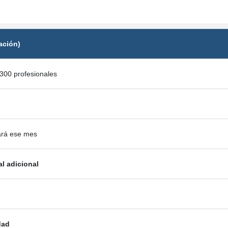
ación)
300 profesionales
ará ese mes
al adicional
dad