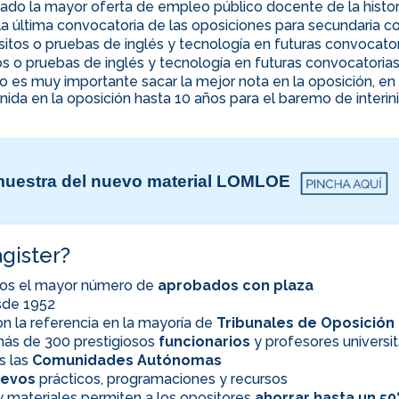
ado la mayor oferta de empleo público docente de la histor
la última convocatoria de las oposiciones para secundaria co
uisitos o pruebas de inglés y tecnología en futuras convocato
itos o pruebas de inglés y tecnología en futuras convocatoria
ino es muy importante sacar la mejor nota en la oposición, 
nida en la oposición hasta 10 años para el baremo de interi
uestra del nuevo material LOMLOE
gister?
os el mayor número de
aprobados con plaza
esde 1952
n la referencia en la mayoría de
Tribunales de Oposición
ás de 300 prestigiosos
funcionarios
y profesores universit
s las
Comunidades Autónomas
evos
prácticos, programaciones y recursos
 materiales permiten a los opositores
ahorrar hasta un 5