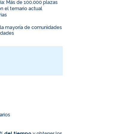
ia: Más de 100.000 plazas
n el temario actual
rias
s
en la mayoría de comunidades
nidades
arios
0% del tiempo
y obtener los