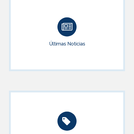
Últimas Noticias
Noticias para opositores e interinidades
Últimas Noticias
ACCEDER
Ofertas y Descuentos
Mira las últimas ofertas y descuentos disponibles