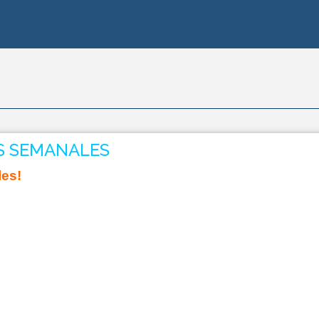
S SEMANALES
les!