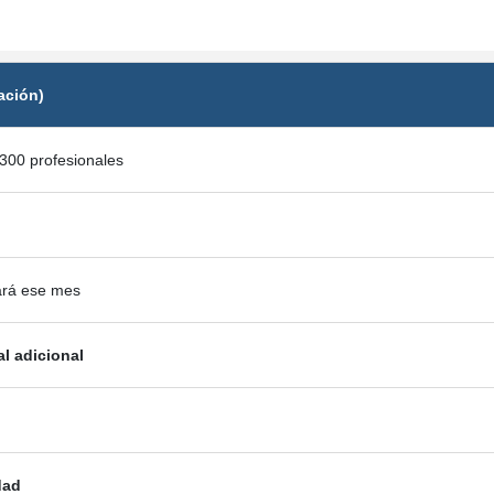
ación)
300 profesionales
ará ese mes
al adicional
dad