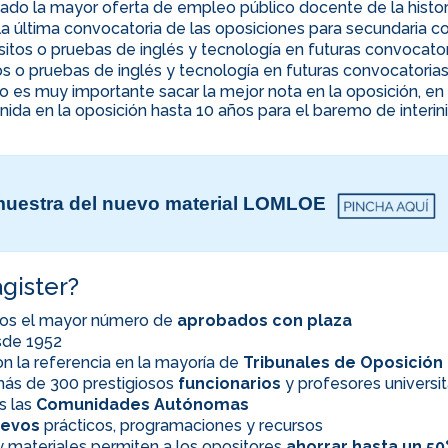
ado la mayor oferta de empleo público docente de la histor
la última convocatoria de las oposiciones para secundaria co
uisitos o pruebas de inglés y tecnología en futuras convocato
itos o pruebas de inglés y tecnología en futuras convocatoria
ino es muy importante sacar la mejor nota en la oposición, 
nida en la oposición hasta 10 años para el baremo de interi
uestra del nuevo material LOMLOE
gister?
os el mayor número de
aprobados con plaza
esde 1952
n la referencia en la mayoría de
Tribunales de Oposición
ás de 300 prestigiosos
funcionarios
y profesores universit
s las
Comunidades Autónomas
evos
prácticos, programaciones y recursos
 materiales permiten a los opositores
ahorrar hasta un 5