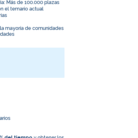
ia: Más de 100.000 plazas
n el temario actual
rias
s
en la mayoría de comunidades
nidades
arios
0% del tiempo
y obtener los