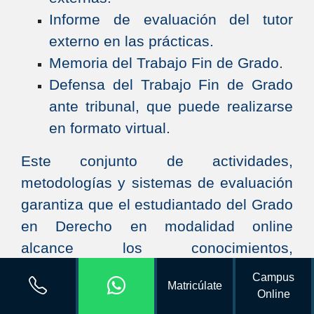
Informe de evaluación del tutor
externo en las prácticas.
Memoria del Trabajo Fin de Grado.
Defensa del Trabajo Fin de Grado
ante tribunal, que puede realizarse
en formato virtual.
Este conjunto de actividades,
metodologías y sistemas de evaluación
garantiza que el estudiantado del Grado
en Derecho en modalidad online
alcance los conocimientos,
competencias y habilidades previstos,
Campus
Matricúlate
manteniendo los estándares
Online
académicos y formativos de la