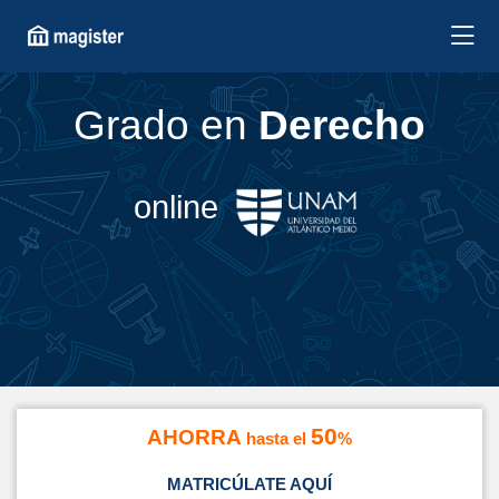
Grado en
Derecho
online
50
AHORRA
hasta el
%
MATRICÚLATE AQUÍ