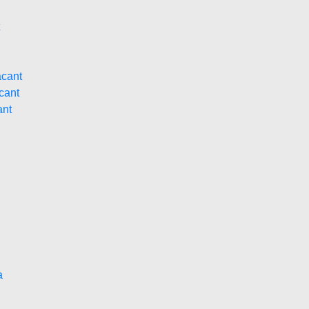
acant
cant
ant
a