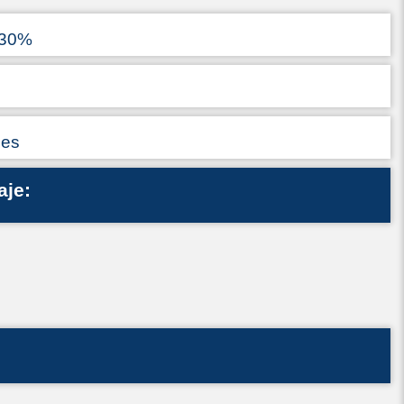
 30%
ses
aje: