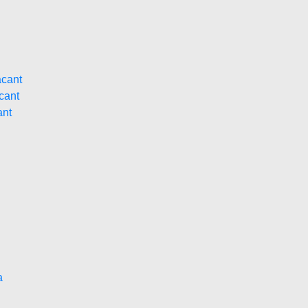
acant
cant
ant
a