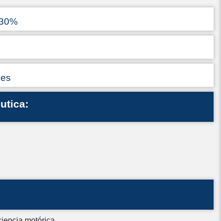
 30%
ses
utica:
ciencia motórica