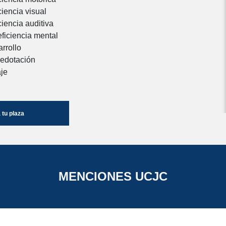
ciencia visual
ciencia auditiva
eficiencia mental
rrollo
redotación
aje
tu plaza
MENCIONES UCJC