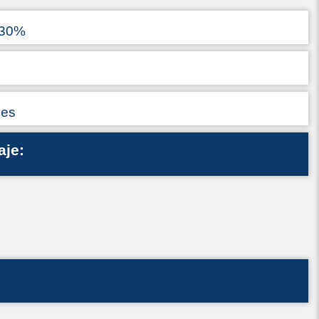
 30%
ses
aje: