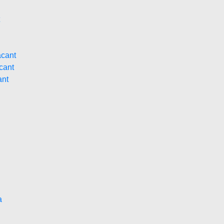
acant
cant
ant
a