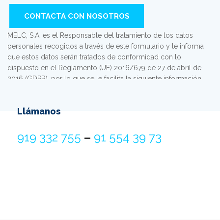
MELC, S.A. es el Responsable del tratamiento de los datos
personales recogidos a través de este formulario y le informa
que estos datos serán tratados de conformidad con lo
dispuesto en el Reglamento (UE) 2016/679 de 27 de abril de
2016 (GDPR), por lo que se le facilita la siguiente información
del tratamiento: Fin del tratamiento: mantener una relación
comercial y el envío de comunicaciones sobre nuestros
Llámanos
productos y servicios. Criterios de conservación de los datos:
se conservarán mientras exista un interés mutuo para mantener
el fin del tratamiento y cuando ya no sea necesario para tal fin,
919 332 755
–
91 554 39 73
se suprimirán con medidas de seguridad adecuadas para
garantizar la seudonimización de los datos o la destrucción
total de los mismos. Derechos que asisten: Derecho a retirar el
consentimiento en cualquier momento. Derecho de acceso,
rectificación, portabilidad y supresión de sus datos y a la
limitación u oposición al su tratamiento. Derecho a presentar
una reclamación ante la Autoridad de control (agpd.es) si
considera que el tratamiento no se ajusta a la normativa vigente.