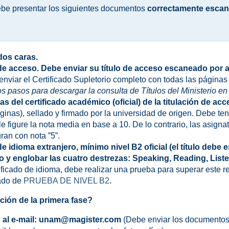
ebe presentar los siguientes documentos
correctamente escan
dos caras.
n de acceso. Debe enviar su título de acceso escaneado por
e enviar el Certificado Supletorio completo con todas las páginas
s pasos para descargar la consulta de Títulos del Ministerio en
as del certificado académico (oficial) de la titulación de ac
ginas), sellado y firmado por la universidad de origen. Debe ten
e figure la nota media en base a 10. De lo contrario, las asigna
uran con nota ”5”.
 de idioma extranjero, mínimo nivel B2 oficial (el título debe
 englobar las cuatro destrezas: Speaking, Reading, Liste
ificado de idioma, debe realizar una prueba para superar este r
tado de
PRUEBA DE NIVEL B2
.
ión de la primera fase?
al e-mail:
unam@magister.com
(Debe enviar los documento