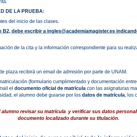
ita.
D DE LA PRUEBA:
tes del inicio de las clases.
de B2, debe escribir a ingles@academiamagister.es indicand
ación de la cita y la información correspondiente para su reali
de plaza recibirá un email de admisión por parte de UNAM.
matriculación (formulario cumplimentado y documentación entre
mail el
documento oficial de matrícula
con las asignaturas mat
rsidad, el alumno debe guiarse por los
datos de matrícula
, los
 alumno revisar su matrícula y verificar sus datos personal
documento localizado durante su titulación.