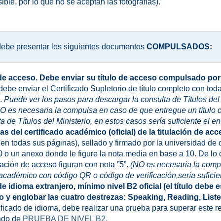
ible, por lo que no se aceptan las fotografías).
ebe presentar los siguientes documentos
COMPULSADOS:
n de acceso. Debe enviar su título de acceso compulsado po
vo debe enviar el Certificado Supletorio de título completo con to
.
Puede ver los pasos para descargar la consulta de Títulos del 
O es necesaria la compulsa en caso de que entregue un título 
ta de Títulos del Ministerio, en estos casos sería suficiente el e
as del certificado académico (oficial) de la titulación de ac
n todas sus páginas), sellado y firmado por la universidad de o
0 o un anexo donde le figure la nota media en base a 10. De lo c
lación de acceso figuran con nota ”5”.
(NO es necesaria la com
ac
adémico con código QR o código de verificación,
sería suficie
 de idioma extranjero, mínimo nivel B2 oficial (el título debe
 englobar las cuatro destrezas: Speaking, Reading, Liste
ificado de idioma, debe realizar una prueba para superar este r
tado de
PRUEBA DE NIVEL B2.