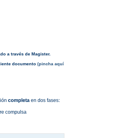
ado a través de Magister.
iguiente documento
(pincha aquí
ción
completa
en dos fases:
re compulsa