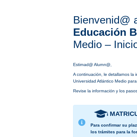
Bienvenid@ a
Educación B
Medio – Inici
Estimad@ Alumn@,
A continuación, le detallamos la 
Universidad Atlántico Medio para
Revise la información y los pasos
MATRIC
Para confirmar su plaz
los trámites para la f