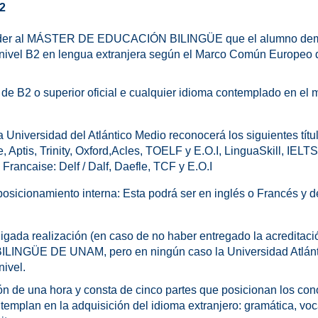
2
cceder al MÁSTER DE EDUCACIÓN BILINGÜE que el alumno dem
 al nivel B2 en lengua extranjera según el Marco Común Europeo
ial de B2 o superior oficial e cualquier idioma contemplado en 
: La Universidad del Atlántico Medio reconocerá los siguientes títu
Aptis, Trinity, Oxford,Acles, TOELF y E.O.I, LinguaSkill, IELTS 
 Francaise: Delf / Dalf, Daefle, TCF y E.O.I
 posicionamiento interna: Esta podrá ser en inglés o Francés y 
igada realización (en caso de no haber entregado la acreditación
ÜE DE UNAM, pero en ningún caso la Universidad Atlántico
nivel.
ón de una hora y consta de cinco partes que posicionan los con
emplan en la adquisición del idioma extranjero: gramática, voc