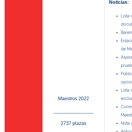
Noticias:
Lista
docum
Barem
Enlac
de Ma
Aspir
prueb
Publi
oposi
Lista
Maestros 2022
exclu
Corre
_______________
Maest
2737 plazas
Nota 
Aptos