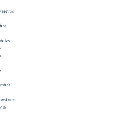
Maestros
tros
de las
o
e
e
aestros
positores
y la