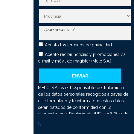
anjera (UNAM)
er Universitario en Tecnología Digital Aplicada a la Enseñanza
AM)
er Universitario en Educación Bilingüe (UNAM)
er Universitario en Orientación e Intervención Psicopedagógica
E - UCJC)
Acepto los
términos de privacidad
Acepto recibir noticias y promociones vía
er Universitario en Investigación y Mejora del Proceso de
ñanza-Aprendizaje de las Matemáticas
e-mail y móvil de magister (Melc S.A.)
er Universitario en Gestión, Planificación y Liderazgo Educativo
er Universitario en Psicología Forense (CEIE - UCJC)
MELC, S.A. es el Responsable del tratamiento
er Universitario en Terapias Psicológicas de Tercera
de los datos personales recogidos a través de
ración (CEIE - UCJC)
este formulario y le informa que estos datos
er Universitario en Psicología Forense Híbrido (UNAM)
serán tratados de conformidad con lo
dispuesto en el Reglamento (UE) 2016/679 de
er Universitario en Terapias Psicológicas de Tercera
27 de abril de 2016 (GDPR), por lo que se le
ración Presencial (UNAM)
facilita la siguiente información del tratamiento:
er Universitario en Profesor de Educación Secundaria
Fin del tratamiento: mantener una relación