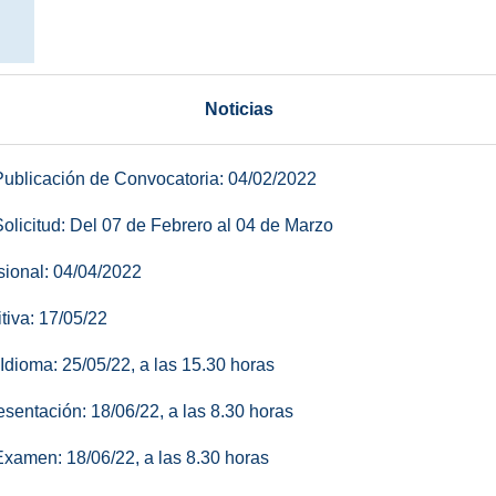
Obli
versitario en Atención Temprana
Mást
versitario en Necesidades Educativas Especiales y
Inclusiva
Mást
Noticias
ublicación de Convocatoria: 04/02/2022
olicitud: Del 07 de Febrero al 04 de Marzo
isional: 04/04/2022
itiva: 17/05/22
Idioma: 25/05/22, a las 15.30 horas
esentación: 18/06/22, a las 8.30 horas
xamen: 18/06/22, a las 8.30 horas