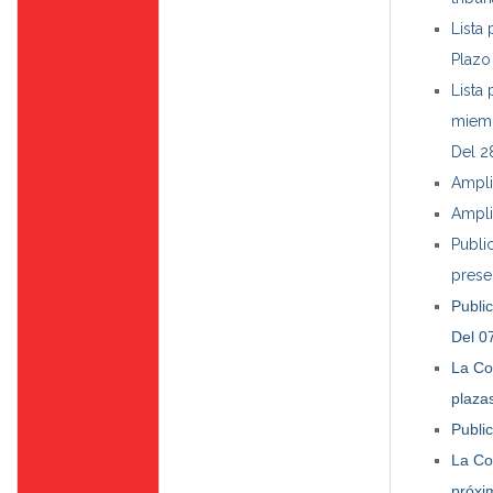
Lista
Plazo
Lista
miemb
Del 2
Ampli
Ampli
Publi
prese
Publi
Del 0
La Co
plaza
Publi
La Co
próxi