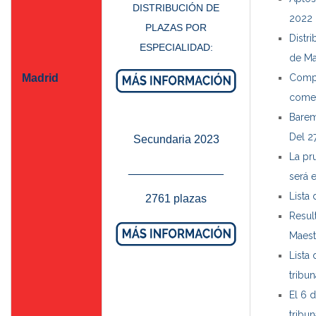
DISTRIBUCIÓN DE
2022
PLAZAS POR
Distr
ESPECIALIDAD:
de Ma
Madrid
Compo
comen
Barem
Del 2
Secundaria 2023
La pr
_______________
será 
Lista
2761 plazas
Resul
Maest
Lista
tribu
El 6 d
tribu