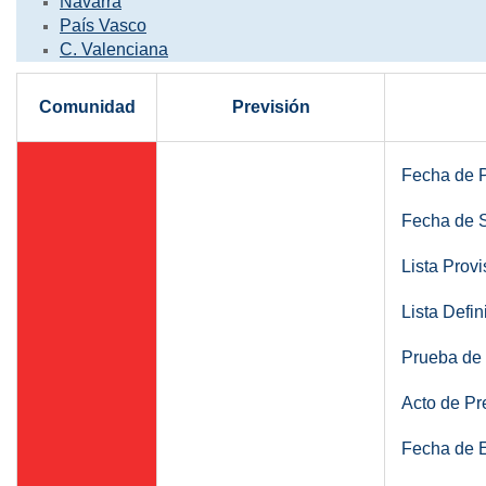
Navarra
País Vasco
Máster Uni
C. Valenciana
Máster Uni
Educación 
Comunidad
Previsión
Fecha de P
Fecha de S
Lista Prov
Lista Defin
Prueba de 
Acto de Pr
Fecha de E