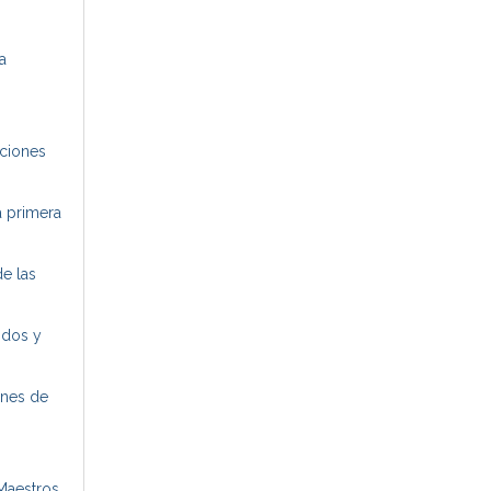
de Protección de Datos: datos@magister.com
Soy consciente de que puedo cancelar la
a
suscripción haciendo clic en
este enlace
iciones
a primera
de las
idos y
ones de
 Maestros