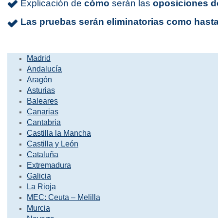
Máster Univ
Explicación de
cómo
serán las
oposiciones d
Centros Ed
Las pruebas serán eliminatorias como hast
Máster Uni
Aprendizaj
Máster Uni
Madrid
Máster Univ
Andalucía
Docente
Aragón
Asturias
Máster Uni
(NEUROCIE
Baleares
Canarias
Máster Uni
Cantabria
Lengua Ext
Castilla la Mancha
Máster Uni
Castilla y León
Cataluña
Máster Univ
Extremadura
Necesidade
Galicia
Máster Univ
La Rioja
Centros Ed
MEC: Ceuta – Melilla
Murcia
Máster Uni
Educativos