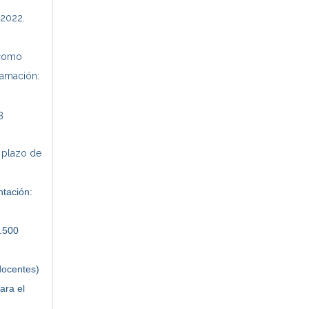
 2022.
 como
lamación:
3
l plazo de
ntación:
5.500
docentes)
ara el