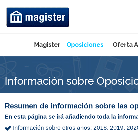
Magister
Oposiciones
Oferta 
Máster Universi
Información sobre Oposici
Primaria
Máster Universi
Ed. Física
Máster Uni
Pedagogía 
Máster Uni
Resumen de información sobre las op
Inglés
Máster Uni
En esta página se irá añadiendo toda la informa
Máster Uni
Preparación de
Información sobre otros años:
2018
,
2019
,
202
(UCJC)
Intensivo del 