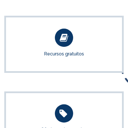
Recursos gratuitos
Aprovecha el material gratuito que ponemos a tu disposición
Recursos gratuitos
ACCEDER
Ofertas y descuentos
Mira las últimas ofertas y descuentos disponibles