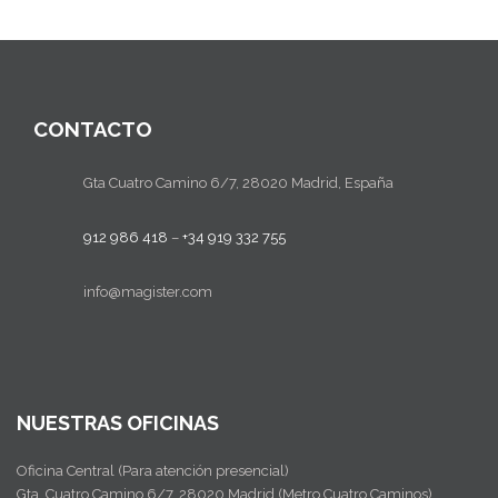
CONTACTO
Gta Cuatro Camino 6/7, 28020 Madrid, España
912 986 418
–
+34 919 332 755
info@magister.com
NUESTRAS OFICINAS
Oficina Central (Para atención presencial)
Gta. Cuatro Camino 6/7, 28020 Madrid (Metro Cuatro Caminos)