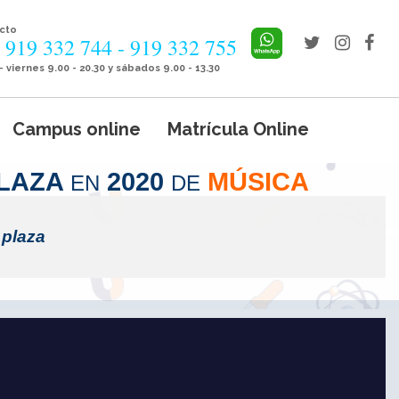
cto
. 919 332 744
-
919 332 755
- viernes 9.00 - 20.30 y sábados 9.00 - 13.30
Campus online
Matrícula Online
PLAZA
2020
MÚSICA
EN
DE
a
 plaza
antil
O Máster Universitario en Estudios Avanzados en Altas
cidades y Desarrollo del Talento
ón y Lenguaje
er Universitario en Profesor de Educación Secundaria
s*
gatoria y Bachillerato, FP y EOI (UNAM)
O Máster Universitario en Desarrollo del Lenguaje y
cultades de la Comunicación
er Universitario en Enseñanza del Español como Lengua