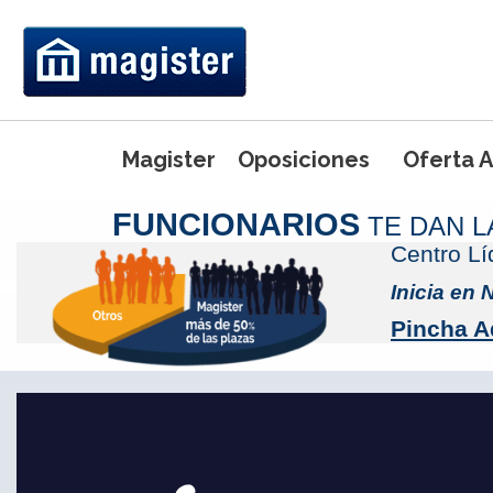
Magister
Oposiciones
Oferta 
FUNCIONARIOS
TE DAN 
Centro L
Máster Universi
Primaria
Máster Universi
Inicia en
Ed. Física
Máster Uni
Pincha A
Pedagogía 
Máster Uni
Inglés
Máster Uni
Máster Uni
Preparación de
(UCJC)
Intensivo del 