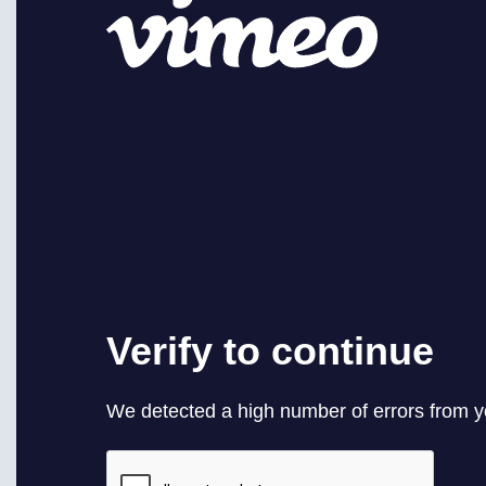
Máster Univ
Centros Ed
Máster Uni
Aprendizaj
Máster Uni
Máster Univ
Docente
Máster Uni
(NEUROCIE
Máster Uni
Lengua Ext
Máster Uni
Máster Univ
Necesidade
Máster Univ
Centros Ed
Máster Uni
Educativos