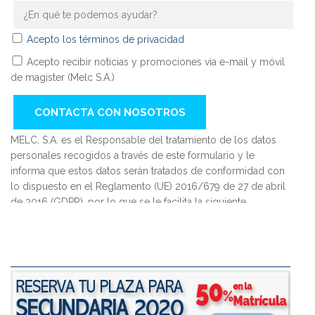
Acepto los términos de privacidad
Acepto recibir noticias y promociones vía e-mail y móvil
de magister (Melc S.A.)
MELC, S.A. es el Responsable del tratamiento de los datos
personales recogidos a través de este formulario y le
informa que estos datos serán tratados de conformidad con
lo dispuesto en el Reglamento (UE) 2016/679 de 27 de abril
de 2016 (GDPR), por lo que se le facilita la siguiente
información del tratamiento: Fin del tratamiento: mantener
una relación comercial y el envío de comunicaciones sobre
nuestros productos y servicios. Criterios de conservación de
los datos: se conservarán mientras exista un interés mutuo
para mantener el fin del tratamiento y cuando ya no sea
necesario para tal fin, se suprimirán con medidas de
seguridad adecuadas para garantizar la seudonimización de