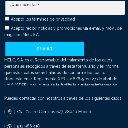
Acepto los
términos de privacidad
Acepto recibir noticias y promociones vía e-mail y móvil de
magister (Melc S.A.)
MELC, S.A. es el Responsable del tratamiento de los datos
personales recogidos a través de este formulario y le informa
que estos datos serán tratados de conformidad con lo
dispuesto en el Reglamento (UE) 2016/679 de 27 de abril de
2016 (GDPR), por lo que se le facilita la siguiente información
del tratamiento: Fin del tratamiento: mantener una relación
comercial y el envío de comunicaciones sobre nuestros
Puedes contactar con nosotros a través de los siguientes datos:
productos y servicios. Criterios de conservación de los datos:
se conservarán mientras exista un interés mutuo para mantener
Gta. Cuatro Caminos 6/7, 28020 Madrid
el fin del tratamiento y cuando ya no sea necesario para tal fin,
se suprimirán con medidas de seguridad adecuadas para
912 986 418