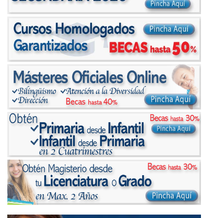
los datos o la destrucción total de los mismos. Derechos
que asisten: Derecho a retirar el consentimiento en cualquier
momento. Derecho de acceso, rectificación, portabilidad y
supresión de sus datos y a la limitación u oposición al su
tratamiento. Derecho a presentar una reclamación ante la
Autoridad de control (agpd.es) si considera que el
tratamiento no se ajusta a la normativa vigente. Datos de
contacto para ejercer sus derechos: MELC, S.A.. Glorieta de
Cuatro Caminos, 6-8 8º Izquierda - MADRID. Contacto del
Delegado de Protección de Datos: datos@magister.com
Soy consciente de que puedo cancelar la suscripción
haciendo clic en
este enlace