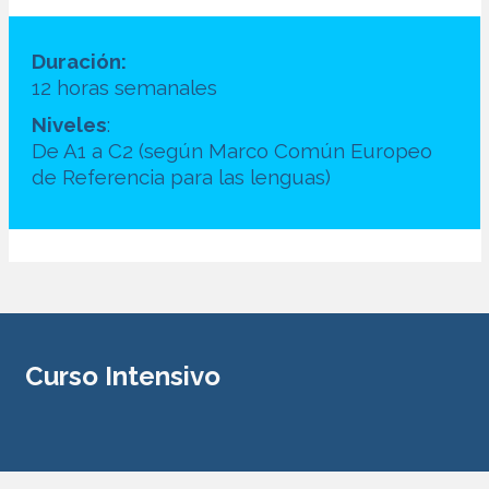
Duración:
12 horas semanales
Niveles
:
De A1 a C2 (según Marco Común Europeo
de Referencia para las lenguas)
Curso Intensivo