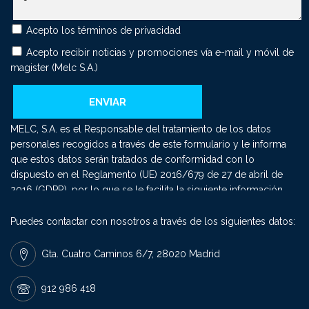
Acepto los
términos de privacidad
Acepto recibir noticias y promociones vía e-mail y móvil de
magister (Melc S.A.)
MELC, S.A. es el Responsable del tratamiento de los datos
personales recogidos a través de este formulario y le informa
que estos datos serán tratados de conformidad con lo
dispuesto en el Reglamento (UE) 2016/679 de 27 de abril de
2016 (GDPR), por lo que se le facilita la siguiente información
del tratamiento: Fin del tratamiento: mantener una relación
comercial y el envío de comunicaciones sobre nuestros
Puedes contactar con nosotros a través de los siguientes datos:
productos y servicios. Criterios de conservación de los datos:
se conservarán mientras exista un interés mutuo para mantener
Gta. Cuatro Caminos 6/7, 28020 Madrid
el fin del tratamiento y cuando ya no sea necesario para tal fin,
se suprimirán con medidas de seguridad adecuadas para
912 986 418
garantizar la seudonimización de los datos o la destrucción