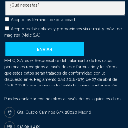
Acepto los
términos de privacidad
Acepto recibir noticias y promociones vía e-mail y móvil de
magister (Melc S.A.)
MELC, S.A. es el Responsable del tratamiento de los datos
personales recogidos a través de este formulario y le informa
que estos datos serán tratados de conformidad con lo
dispuesto en el Reglamento (UE) 2016/679 de 27 de abril de
2016 (GDPR), por lo que se le facilita la siguiente información
del tratamiento: Fin del tratamiento: mantener una relación
comercial y el envío de comunicaciones sobre nuestros
Puedes contactar con nosotros a través de los siguientes datos:
productos y servicios. Criterios de conservación de los datos:
se conservarán mientras exista un interés mutuo para mantener
Gta. Cuatro Caminos 6/7, 28020 Madrid
el fin del tratamiento y cuando ya no sea necesario para tal fin,
se suprimirán con medidas de seguridad adecuadas para
912 986 418