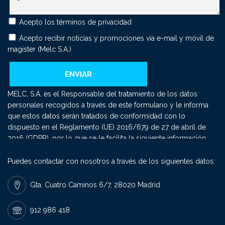
Acepto los
términos de privacidad
Acepto recibir noticias y promociones vía e-mail y móvil de
magister (Melc S.A.)
MELC, S.A. es el Responsable del tratamiento de los datos
personales recogidos a través de este formulario y le informa
que estos datos serán tratados de conformidad con lo
dispuesto en el Reglamento (UE) 2016/679 de 27 de abril de
2016 (GDPR), por lo que se le facilita la siguiente información
del tratamiento: Fin del tratamiento: mantener una relación
comercial y el envío de comunicaciones sobre nuestros
Puedes contactar con nosotros a través de los siguientes datos:
productos y servicios. Criterios de conservación de los datos:
se conservarán mientras exista un interés mutuo para mantener
Gta. Cuatro Caminos 6/7, 28020 Madrid
el fin del tratamiento y cuando ya no sea necesario para tal fin,
se suprimirán con medidas de seguridad adecuadas para
912 986 418
garantizar la seudonimización de los datos o la destrucción