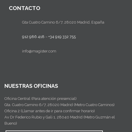
Contacto del Delegado de Protección de Datos:
CONTACTO
datos@magister.com
Soy consciente de que puedo cancelar la
suscripción haciendo clic en
este enlace
Gta Cuatro Camino 6/7, 28020 Madrid, España
912 986 418
–
+34 919 332 755
info@magister.com
NUESTRAS OFICINAS
Oficina Central (Para atención presencial)
Gta. Cuatro Camino 6/7, 28020 Madrid (Metro Cuatro Caminos)
Oficina 2 (Llamar antes de ir para confirmar horario)
Av Dr Federico Rubio y Gali 1, 28040 Madrid (Metro Guzmán el
Bueno)