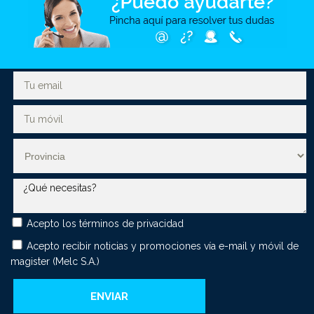
Acepto los
términos de privacidad
Acepto recibir noticias y promociones vía e-mail y móvil de
magister (Melc S.A.)