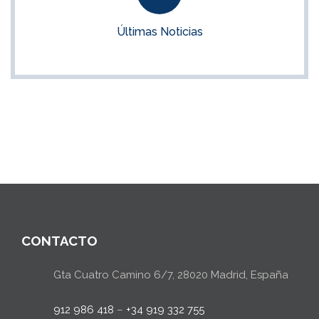
Noticias para opositores e interinidades
Últimas Noticias
VER NOTICIAS
CONTACTO
Gta Cuatro Camino 6/7, 28020 Madrid, España
912 986 418
–
+34 919 332 755