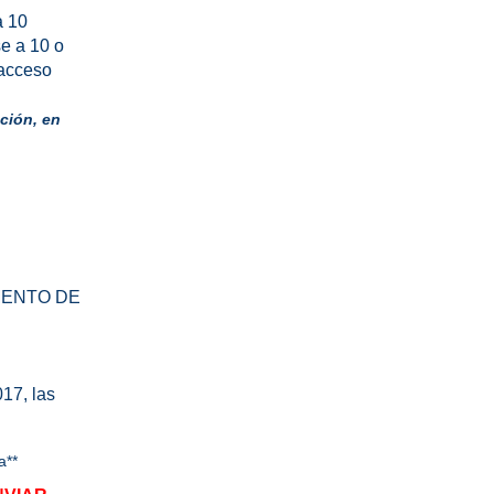
a 10
se a 10 o
 acceso
ción, en
TAMENTO DE
017, las
a**