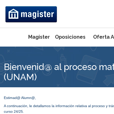
Magister
Oposiciones
Oferta 
Máster Universi
Bienvenid@ al proceso mat
Primaria
Máster Universi
Ed. Física
(UNAM)
Máster Uni
Pedagogía 
Máster Uni
Inglés
Máster Uni
Estimad@ Alumn@,
Máster Uni
Preparación de
(UCJC)
A continuación, le detallamos la información relativa al proceso y t
Intensivo del 
curso 24/25.