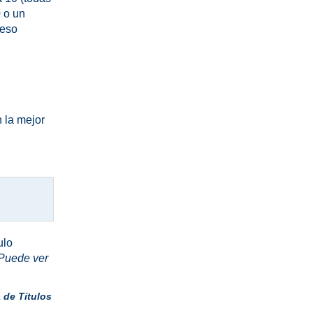
0 o un
ceso
 la mejor
ulo
Puede ver
 de Títulos