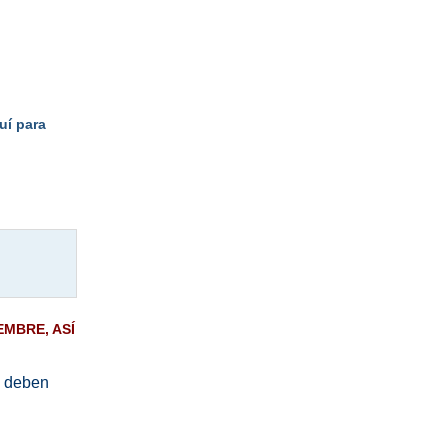
MELC, S.A.. Glorieta de Cuatro Caminos, 6-8 8º
Izquierda - MADRID. Contacto del Delegado
de Protección de Datos: datos@magister.com
Soy consciente de que puedo cancelar la
suscripción haciendo clic en
este enlace
uí para
MBRE, ASÍ
M deben