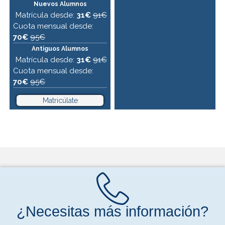
Nuevos Alumnos
Matrícula desde:
31€
91€
Cuota mensual desde:
70€
95€
Antiguos Alumnos
Matrícula desde:
31€
91€
Cuota mensual desde:
70€
95€
Matricúlate
¿Necesitas más información?