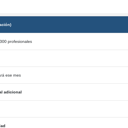
ación)
300 profesionales
ará ese mes
al adicional
dad