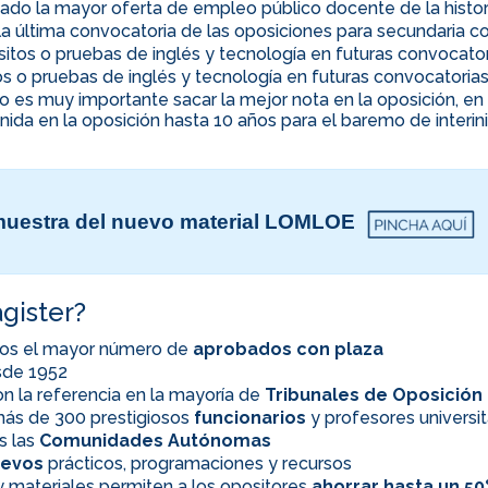
ado la mayor oferta de empleo público docente de la histor
la última convocatoria de las oposiciones para secundaria co
uisitos o pruebas de inglés y tecnología en futuras convocato
itos o pruebas de inglés y tecnología en futuras convocatoria
ino es muy importante sacar la mejor nota en la oposición, 
nida en la oposición hasta 10 años para el baremo de interi
uestra del nuevo material LOMLOE
gister?
os el mayor número de
aprobados con plaza
esde 1952
n la referencia en la mayoría de
Tribunales de Oposición
ás de 300 prestigiosos
funcionarios
y profesores universit
s las
Comunidades Autónomas
evos
prácticos, programaciones y recursos
 materiales permiten a los opositores
ahorrar hasta un 5