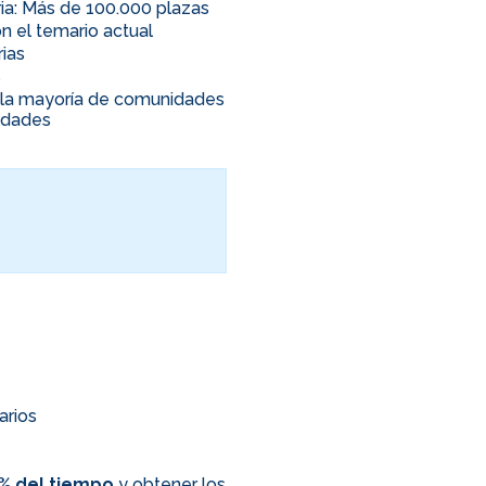
ia: Más de 100.000 plazas
n el temario actual
rias
s
en la mayoría de comunidades
nidades
arios
0% del tiempo
y obtener los