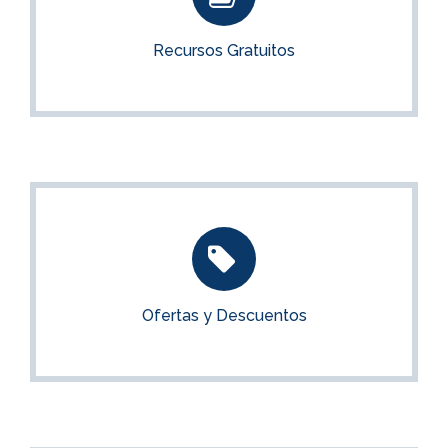
Aprovecha el material gratuito que ponemos a tu
disposición
Recursos Gratuitos
ACCEDER
Ofertas y Descuentos
Mira las últimas ofertas y descuentos disponibles
Ofertas y Descuentos
VER OFERTAS