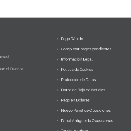
gatoria y Bachillerato, FP y EOI - Online (HESPÉRIDES)
er Oficial Online en PRL Prevención de Riesgos Laborales
er Oficial Online en Gerontología, Dependencia y Salud
Pago Rápido
Completar pagos pendientes
inos)
Información Legal
mán el Bueno)
Política de Cookies
Protección de Datos
Darse de Baja de Noticias
Pago en Dólares
Nuevo Panel de Oposiciones
Panel Antiguo de Oposiciones
Tarjeta Magister