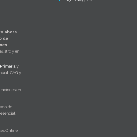
colabora
o de
ones
laustro y en
Primaria
y
cial. CAG y
enciones en
rado de
esencial.
les Online