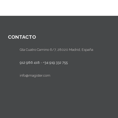
Máster Uni
Máster Uni
Educación 
CONTACTO
Gta Cuatro Camino 6/7, 28020 Madrid, España
912 986 418
–
+34 919 332 755
info@magister.com