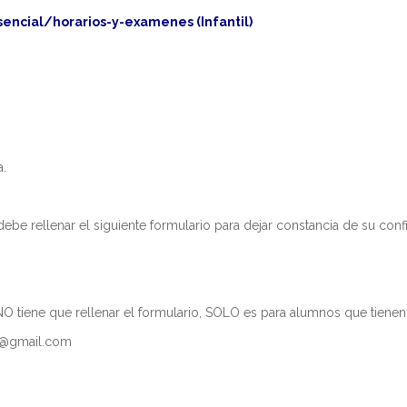
ersitario en Dirección y Gestión para la Calidad de
Extr
ucativos
ncial/horarios-y-examenes (Infantil)
Mást
versitario en Procesos Educativos de Enseñanza y
(UN
e
Mást
versitario en Educación Secundaria (UCJC)
Mást
ersitario en Tecnología Digital Aplicada a la Práctica
(CEI
a.
Mast
versitario en Competencias Docentes Avanzadas
Ense
NCIA - INNOVACIÓN - CREATIVIDAD - COACHING)
Mást
versitario en Formación de Profesores de Español como
ebe rellenar el siguiente formulario para dejar constancia de su conf
ranjera
Mást
versitario en Psicopedagogía
Mást
Gene
ersitario en Atención a la Diversidad Educativa y
s Educativas Especiales
, NO tiene que rellenar el formulario, SOLO es para alumnos que tienen 
Mást
am@gmail.com
ersitario en Dirección y Transformación Digital de
ucativos
Mást
Gene
versitario en Problemas de Conducta en Centros
Mást