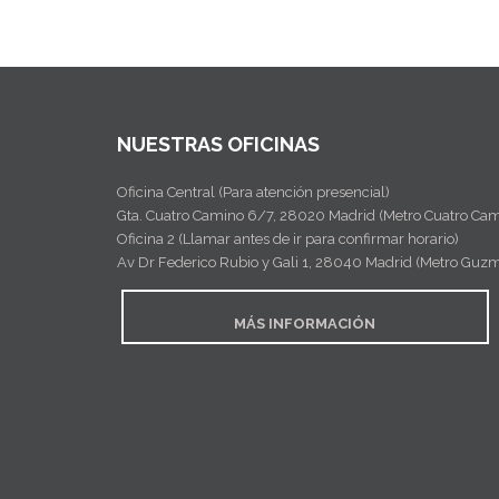
Obli
versitario en Atención Temprana
Mást
versitario en Necesidades Educativas Especiales y
Inclusiva
Mást
NUESTRAS OFICINAS
Oficina Central (Para atención presencial)
Gta. Cuatro Camino 6/7, 28020 Madrid (Metro Cuatro Cam
Oficina 2 (Llamar antes de ir para confirmar horario)
Av Dr Federico Rubio y Gali 1, 28040 Madrid (Metro Guz
MÁS INFORMACIÓN