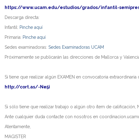
Máster Univ
Centros Ed
https://www.ucam.edu/estudios/grados/infantil-semiprese
Máster Uni
Descarga directa:
Aprendizaj
Infantil:
Pinche aquí
Máster Uni
Primaria:
Pinche aquí
Máster Univ
Sedes examinadoras:
Sedes Examinadoras UCAM
Docente
Próximamente se publicarán las direcciones de Mallorca y Valenci
Máster Uni
(NEUROCIE
Máster Uni
Si tiene que realizar algún EXAMEN en convocatoria extraordinaria d
Lengua Ext
http://cort.as/-Ne5i
Máster Uni
Máster Univ
Necesidade
Si sólo tiene que realizar trabajo o algún otro ítem de calificación
Ante cualquier duda contacte con nosotros en coordinacion.uc
Máster Univ
Centros Ed
Atentamente,
Máster Uni
MAGISTER
Educativos