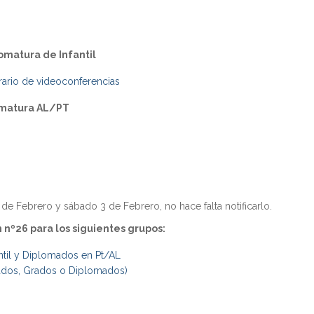
omatura de Infantil
orario de videoconferencias
omatura AL/PT
e Febrero y sábado 3 de Febrero, no hace falta notificarlo.
nº26 para los siguientes grupos:
ntil y Diplomados en Pt/AL
iados, Grados o Diplomados)