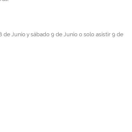
gatoria y Bachillerato, FP y EOI - Online (HESPÉRIDES)
er Oficial Online en PRL Prevención de Riesgos Laborales
er Oficial Online en Gerontología, Dependencia y Salud
8 de Junio y sábado 9 de Junio o solo asistir 9 de