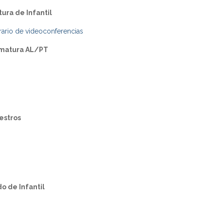
ura de Infantil
orario de videoconferencias
omatura AL/PT
estros
o de Infantil