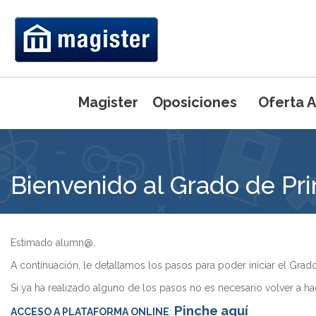
Magister
Oposiciones
Oferta 
Máster Universi
Bienvenido al Grado de Pri
Primaria
Máster Universi
Ed. Física
Máster Uni
Pedagogía 
Máster Uni
Estimado alumn@,
Inglés
Máster Uni
A continuación, le detallamos los pasos para poder iniciar el Gra
Máster Uni
Preparación de
Si ya ha realizado alguno de los pasos no es necesario volver a ha
(UCJC)
Intensivo del 
Pinche aquí
ACCESO A PLATAFORMA ONLINE
: