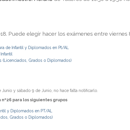
Obli
versitario en Atención Temprana
Mást
versitario en Necesidades Educativas Especiales y
Inclusiva
Mást
 2018. Puede elegir hacer los exámenes entre viernes 
ra de Infantil y Diplomados en Pt/AL
nfantil
os (Licenciados, Grados o Diplomados)
unio y sábado 9 de Junio, no hace falta notificarlo.
nº26 para los siguientes grupos
antil y Diplomados en PT/AL
iados, Grados o Diplomados)