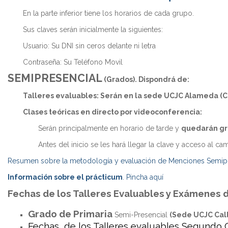
Máster Univ
Centros Ed
En la parte inferior tiene los horarios de cada grupo.
Máster Uni
Sus claves serán inicialmente la siguientes:
Aprendizaj
Usuario: Su DNI sin ceros delante ni letra
Máster Uni
Contraseña: Su Teléfono Movil
Máster Univ
SEMIPRESENCIAL
Docente
(Grados). Dispondrá de:
Talleres evaluables: Serán en la sede UCJC Alameda (C
Máster Uni
(NEUROCIE
Clases teóricas en directo por videoconferencia:
Máster Uni
Serán principalmente en horario de tarde y
quedarán g
Lengua Ext
Antes del inicio se les hará llegar la clave y acceso al cam
Máster Uni
Resumen sobre la metodología y evaluación de Menciones Semipre
Máster Univ
Necesidade
Información sobre el prácticum
. Pincha aquí
Máster Univ
Fechas de los Talleres Evaluables y Exámenes d
Centros Ed
Grado de Primaria
Semi-Presencial
(Sede UCJC Cal
Máster Uni
Fechas de los Talleres evaluables Segundo 
Educativos