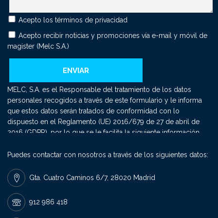
Acepto los
términos de privacidad
Acepto recibir noticias y promociones vía e-mail y móvil de
magister (Melc S.A.)
MELC, S.A. es el Responsable del tratamiento de los datos
personales recogidos a través de este formulario y le informa
que estos datos serán tratados de conformidad con lo
dispuesto en el Reglamento (UE) 2016/679 de 27 de abril de
2016 (GDPR), por lo que se le facilita la siguiente información
del tratamiento: Fin del tratamiento: mantener una relación
comercial y el envío de comunicaciones sobre nuestros
Puedes contactar con nosotros a través de los siguientes datos:
productos y servicios. Criterios de conservación de los datos:
se conservarán mientras exista un interés mutuo para mantener
Gta. Cuatro Caminos 6/7, 28020 Madrid
el fin del tratamiento y cuando ya no sea necesario para tal fin,
se suprimirán con medidas de seguridad adecuadas para
912 986 418
garantizar la seudonimización de los datos o la destrucción
total de los mismos. Derechos que asisten: Derecho a retirar el