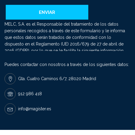
MELC, S.A. es el Responsable del tratamiento de los datos
personales recogidos a través de este formulario y le informa
que estos datos serán tratados de conformidad con lo
dispuesto en el Reglamento (UE) 2016/679 de 27 de abril de
2016 (GDPR), por lo que se le facilita la siguiente información
del tratamiento: Fin del tratamiento: mantener una relación
comercial y el envío de comunicaciones sobre nuestros
Puedes contactar con nosotros a través de los siguientes datos:
productos y servicios. Criterios de conservación de los datos:
se conservarán mientras exista un interés mutuo para mantener
Gta. Cuatro Caminos 6/7, 28020 Madrid
el fin del tratamiento y cuando ya no sea necesario para tal fin,
se suprimirán con medidas de seguridad adecuadas para
912 986 418
garantizar la seudonimización de los datos o la destrucción
total de los mismos. Derechos que asisten: Derecho a retirar el
info@magister.es
consentimiento en cualquier momento. Derecho de acceso,
rectificación, portabilidad y supresión de sus datos y a la
limitación u oposición al su tratamiento. Derecho a presentar
una reclamación ante la Autoridad de control (agpd.es) si