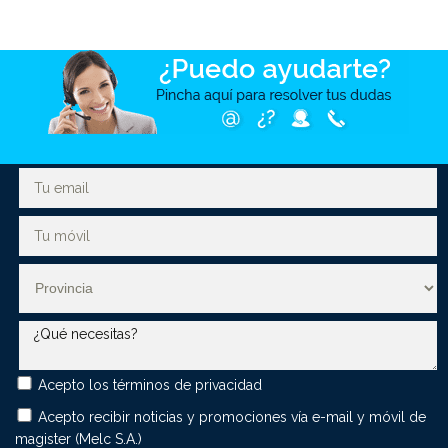
Acepto los
términos de privacidad
Acepto recibir noticias y promociones vía e-mail y móvil de
magister (Melc S.A.)