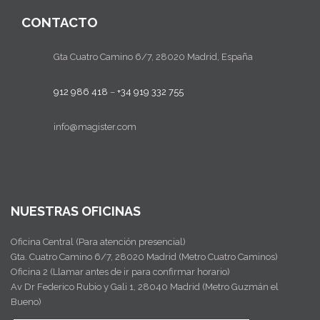
Contacto del Delegado de Protección de Datos:
CONTACTO
datos@magister.com
Soy consciente de que puedo cancelar la
suscripción haciendo clic en
este enlace
Gta Cuatro Camino 6/7, 28020 Madrid, España
912 986 418
–
+34 919 332 755
info@magister.com
NUESTRAS OFICINAS
Oficina Central (Para atención presencial)
Gta. Cuatro Camino 6/7, 28020 Madrid (Metro Cuatro Caminos)
Oficina 2 (Llamar antes de ir para confirmar horario)
Av Dr Federico Rubio y Gali 1, 28040 Madrid (Metro Guzmán el
Bueno)