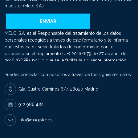
magister (Melc S.A.)
MELC, S.A. es el Responsable del tratamiento de los datos
personales recogidos a través de este formulario y le informa
que estos datos serán tratados de conformidad con lo
dispuesto en el Reglamento (UE) 2016/679 de 27 de abril de
2016 (GDPR), por lo que se le facilita la siguiente información
del tratamiento: Fin del tratamiento: mantener una relación
comercial y el envío de comunicaciones sobre nuestros
Puedes contactar con nosotros a través de los siguientes datos:
productos y servicios. Criterios de conservación de los datos:
se conservarán mientras exista un interés mutuo para mantener
Gta. Cuatro Caminos 6/7, 28020 Madrid
el fin del tratamiento y cuando ya no sea necesario para tal fin,
se suprimirán con medidas de seguridad adecuadas para
912 986 418
garantizar la seudonimización de los datos o la destrucción
total de los mismos. Derechos que asisten: Derecho a retirar el
info@magister.es
consentimiento en cualquier momento. Derecho de acceso,
rectificación, portabilidad y supresión de sus datos y a la
limitación u oposición al su tratamiento. Derecho a presentar