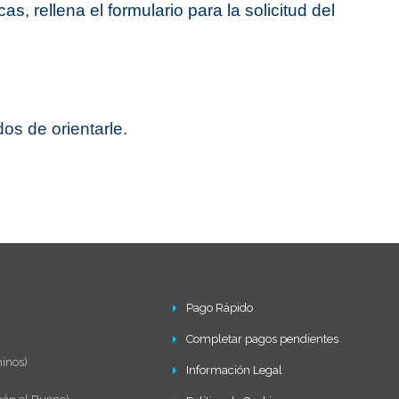
, rellena el formulario para la solicitud del
os de orientarle.
Pago Rápido
Completar pagos pendientes
inos)
Información Legal