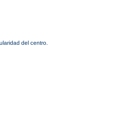
gatoria y Bachillerato, FP y EOI - Online (HESPÉRIDES)
er Oficial Online en PRL Prevención de Riesgos Laborales
er Oficial Online en Gerontología, Dependencia y Salud
ularidad del centro.