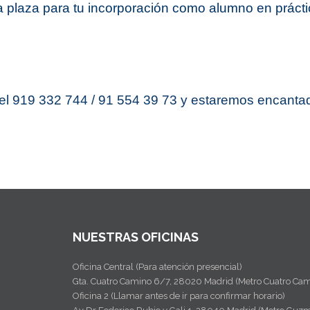
a plaza para tu incorporación como alumno en prácticas
el 919 332 744 / 91 554 39 73 y estaremos encantad
NUESTRAS OFICINAS
Oficina Central (Para atención presencial)
Gta. Cuatro Camino 6/7, 28020 Madrid (Metro Cuatro Cam
Oficina 2 (Llamar antes de ir para confirmar horario)