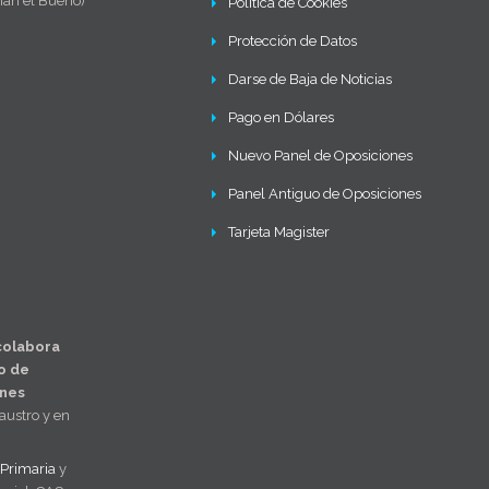
mán el Bueno)
Política de Cookies
Protección de Datos
Darse de Baja de Noticias
Pago en Dólares
Nuevo Panel de Oposiciones
Panel Antiguo de Oposiciones
Tarjeta Magister
colabora
o de
ones
laustro y en
Primaria
y