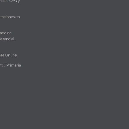
cial. CAG y
enciones en
rado de
esencial.
les Online
til, Primaria