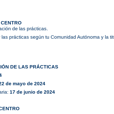
Obli
versitario en Atención Temprana
Mást
versitario en Necesidades Educativas Especiales y
Inclusiva
Mást
R CENTRO
ación de las prácticas.
r las prácticas según tu Comunidad Autónoma y la tit
IÓN DE LAS PRÁCTICAS
4
22 de mayo de 2024
aria:
17 de junio de 2024
 CENTRO