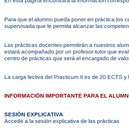
En esta página encontrará la información correspo
Máster Univ
Centros Ed
Máster Uni
Para que el alumno pueda poner en práctica los co
Aprendizaj
supervisada que le permita alcanzar las competen
Máster Uni
Máster Univ
Docente
Las prácticas docentes permitirán a nuestros alum
estará acompañado por un profesor-tutor que evalu
Máster Uni
centro de prácticas que será el encargado de val
(NEUROCIE
Máster Uni
Lengua Ext
La carga lectiva del Practicum II es de 20 ECTS y
Máster Uni
Máster Univ
INFORMACIÓN IMPORTANTE PARA EL ALUM
Necesidade
Máster Univ
Centros Ed
SESIÓN EXPLICATIVA
Accede a la sesión explicativa de las prácticas
Máster Uni
Educativos