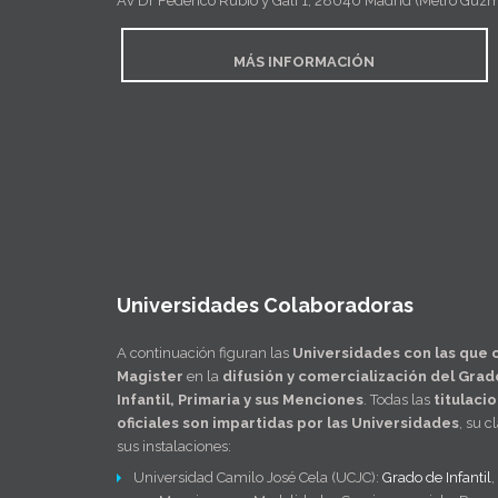
Av Dr Federico Rubio y Gali 1, 28040 Madrid (Metro Guz
MÁS INFORMACIÓN
Universidades Colaboradoras
A continuación figuran las
Universidades con las que 
Magister
en la
difusión y comercialización del Grad
Infantil, Primaria y sus Menciones
. Todas las
titulaci
oficiales son impartidas por las Universidades
, su c
sus instalaciones:
Universidad Camilo José Cela (UCJC):
Grado de Infantil
,