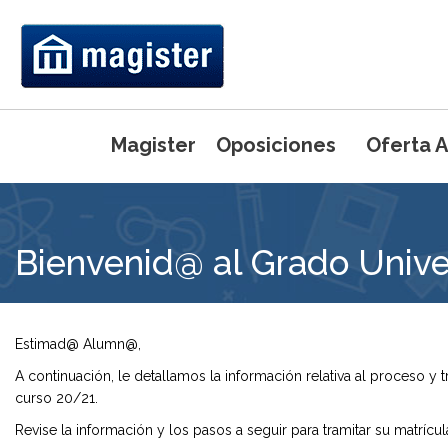
Magister
Oposiciones
Oferta 
Máster Universi
Bienvenid@ al Grado Unive
Primaria
Máster Universi
Ed. Física
Máster Uni
Pedagogía 
Máster Uni
Estimad@ Alumn@,
Inglés
Máster Uni
A continuación, le detallamos la información relativa al proceso y 
Máster Uni
curso 20/21.
Preparación de
(UCJC)
Intensivo del 
Revise la información y los pasos a seguir para tramitar su matrícul