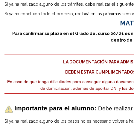
Máster Univ
Si ya ha realizado alguno de los trámites, debe realizar el siguiente
Centros Ed
Si ya ha concluido todo el proceso, recibirá en las próximas se
Máster Uni
Aprendizaj
MAT
Máster Uni
Para confirmar su plaza en el Grado del curso 20/21 es n
dentro de 
Máster Univ
Docente
Máster Uni
(NEUROCIE
LA DOCUMENTACIÓN PARA ADMISI
Máster Uni
DEBEN ESTAR CUMPLIMENTADO
Lengua Ext
En caso de que tenga dificultades para conseguir alguna document
Máster Uni
de domiciliación, además de aportar DNI y los d
Máster Univ
Necesidade
Importante para el alumno:
Debe realizar 
Máster Univ
Centros Ed
Si ya ha realizado alguno de los pasos no es necesario volver a ha
Máster Uni
Educativos