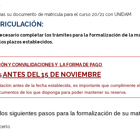
ersitario en Dirección y Gestión para la Calidad de
Extr
.
ucativos
manas su documento de matrícula para el curso 20/21 con UNIDAM.
Mást
versitario en Procesos Educativos de Enseñanza y
(UN
e
RICULACIÓN:
Mást
versitario en Educación Secundaria (UCJC)
ecesario completar los trámites para la formalización de la m
los plazos establecidos.
Mást
ersitario en Tecnología Digital Aplicada a la Práctica
(CEI
Mast
versitario en Competencias Docentes Avanzadas
Ense
NCIA - INNOVACIÓN - CREATIVIDAD - COACHING)
ÓN Y CONVALIDACIONES Y LA FORMA DE PAGO
ANTES DEL 15 DE NOVIEMBRE
Mást
versitario en Formación de Profesores de Español como
S
ranjera
Mást
ación antes de la fecha establecida, es importante que cumplimente el
versitario en Psicopedagogía
ocumentos de los que disponga para poder mantener su reserva.
Mást
Gene
ersitario en Atención a la Diversidad Educativa y
s Educativas Especiales
Mást
los siguientes pasos para la formalización de su mat
ersitario en Dirección y Transformación Digital de
ucativos
Mást
cerlo.
Gene
versitario en Problemas de Conducta en Centros
Mást