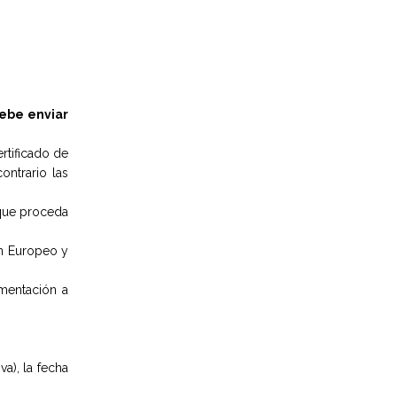
de Protección de Datos: datos@magister.com
Soy consciente de que puedo cancelar la
suscripción haciendo clic en
este enlace
debe enviar
ertificado de
ontrario las
 que proceda
ún Europeo y
umentación a
va), la fecha