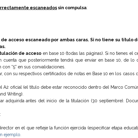
rrectamente escaneados
sin compulsa
:
lo de acceso escaneado por ambas caras. Si no tiene su título 
as.
itulación de acceso
en base 10 (todas las páginas). Si no tienes el c
n cuenta que posteriormente tendrá que enviar en base 10, de lo c
n con “5” en sus convalidaciones.
r, con su respectivos certificados de notas en Base 10 en los casos
el A2 oficial (el título debe estar reconocido dentro del Marco Com
nd Writing).
r adquirida antes del inicio de la titulación (30 septiembre). Doc
:
rector en el que refleje la función ejercida (especificar etapa educati
un ejemplo
.