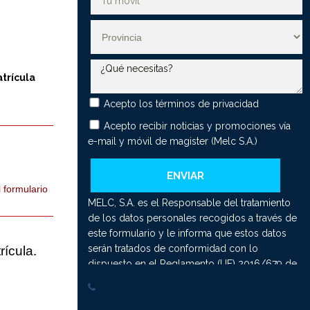
anjera (UNAM)
er Universitario en Tecnología Digital Aplicada a la Enseñanza
AM)
er Universitario en Educación Bilingüe (UNAM)
atrícula
er Universitario en Orientación e Intervención Psicopedagógica
E - UCJC)
Acepto los
términos de privacidad
Acepto recibir noticias y promociones vía
er Universitario en Investigación y Mejora del Proceso de
ñanza-Aprendizaje de las Matemáticas
e-mail y móvil de magister (Melc S.A.)
er Universitario en Gestión, Planificación y Liderazgo Educativo
er Universitario en Psicología Forense (CEIE - UCJC)
 formulario
MELC, S.A. es el Responsable del tratamiento
er Universitario en Terapias Psicológicas de Tercera
de los datos personales recogidos a través de
ración (CEIE - UCJC)
este formulario y le informa que estos datos
er Universitario en Psicología Forense Híbrido (UNAM)
serán tratados de conformidad con lo
rícula.
dispuesto en el Reglamento (UE) 2016/679 de
er Universitario en Terapias Psicológicas de Tercera
27 de abril de 2016 (GDPR), por lo que se le
ración Presencial (UNAM)
facilita la siguiente información del tratamiento:
er Universitario en Profesor de Educación Secundaria
Fin del tratamiento: mantener una relación