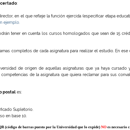
ncertado
:
ector, en el que refleje la función ejercida (especificar etapa educati
un ejemplo.
 podrán tener en cuenta los cursos homologados que sean de 15 cré
mas completos de cada asignatura para realizar el estudio. En ese 
universidad de origen de aquellas asignaturas que ya haya cursado
y competencias de la asignatura que quiera reclamar para sus conva
o postal
es:
ificado Supletorio.
eso en base 10.
 (código de barras puesto por la Universidad que lo expide)
NO
es necesario 