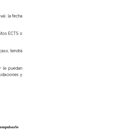
va), la fecha
ditos ECTS o
caso, tendrá
 y le puedan
lidaciones y
compulsarlo