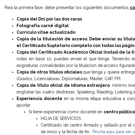
Para la primera fase, debe presentar los siguientes documentos
co
Copia del Dni por las dos caras
Fotografía carné digital
Currículo vitae actualizado
Copia de la titulación de acceso. Debe enviar su títu
el Certificado Supletorio completo con todas las págin
Copia del Certificado Académico Oficial (notas) de la t
notas en base 10, puedes enviar el que tenga. Teniendo e
asignaturas convalidadas por la titulación de acceso figurará
Copia de otros títulos oficiales
que tenga y quiera entrega
(Grados, Licenciaturas, Diplomaturas, Máster, CAP, FP).
Copia de título oficial de idioma extranjero
, mínimo niv
englobar las cuatro destrezas: Speaking, Reading, Listening a
Experiencia docente
en la misma etapa educativa a cursa
aportar:
Si tiene experiencia como docente en
centro público
HOJA DE SERVICIOS
Certificado de centro firmado y sellado por el di
de inicio y la fecha de fin.
Pincha aquí para ver 