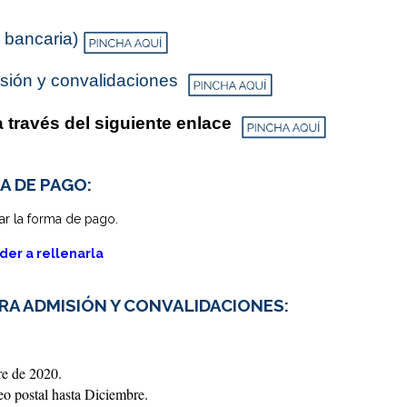
Obli
versitario en Atención Temprana
 bancaria)
Mást
versitario en Necesidades Educativas Especiales y
Inclusiva
Mást
sión y convalidaciones
través del siguiente enlace
A DE PAGO:
ar la forma de pago.
der a rellenarla
A ADMISIÓN Y CONVALIDACIONES:
re de 2020.
o postal hasta Diciembre.