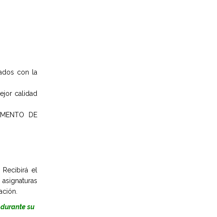
ados con la
jor calidad
RTAMENTO DE
 Recibirá el
 asignaturas
mación.
 durante su