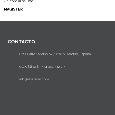
Un cordial saludo,
MAGISTER
CONTACTO
Gta Cuatro Camino 6/7, 28020 Madrid, España
912 986 418
–
+34 919 332 755
info@magister.com