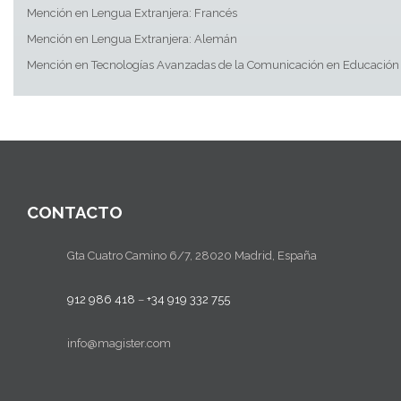
Mención en Lengua Extranjera: Francés
Mención en Lengua Extranjera: Alemán
Mención en Tecnologías Avanzadas de la Comunicación en Educación
CONTACTO
Gta Cuatro Camino 6/7, 28020 Madrid, España
912 986 418
–
+34 919 332 755
info@magister.com