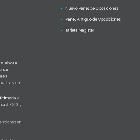
Nuevo Panel de Oposiciones
Panel Antiguo de Oposiciones
Tarjeta Magister
colabora
o de
ones
laustro y en
Primaria
y
cial. CAG y
enciones en
rado de