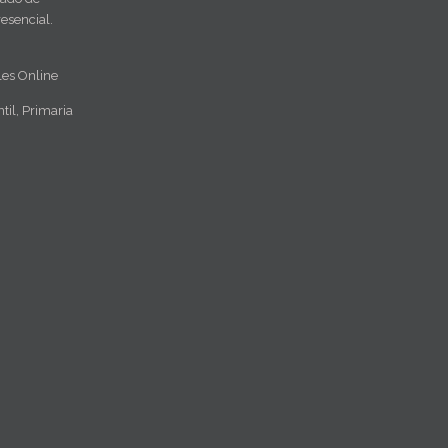
esencial.
les Online
til, Primaria