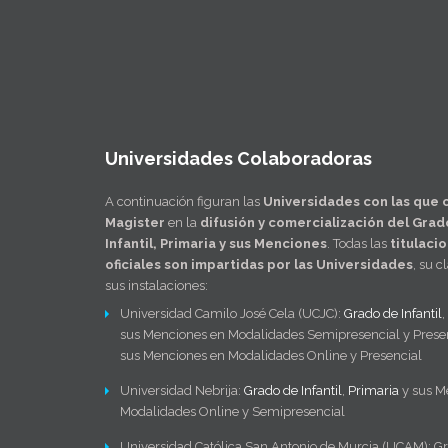
Universidades Colaboradoras
A continuación figuran las
Universidades con las que 
Magister
en la
difusión y comercialización del Grad
Infantil, Primaria y sus Menciones
. Todas las
titulaci
oficiales son impartidas por las Universidades
, su c
sus instalaciones:
Universidad Camilo José Cela (UCJC):
Grado de Infantil
,
sus Menciones en Modalidades Semipresencial y Presen
sus Menciones en Modalidades Online y Presencial
Universidad Nebrija:
Grado de Infantil
,
Primaria
y sus M
Modalidades Online y Semipresencial
Universidad Católica San Antonio de Murcia (UCAM): G