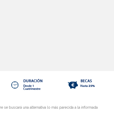
gatoria y Bachillerato, FP y EOI - Online (HESPÉRIDES)
er Oficial Online en PRL Prevención de Riesgos Laborales
er Oficial Online en Gerontología, Dependencia y Salud
 se buscará una alternativa lo más parecida a la informada