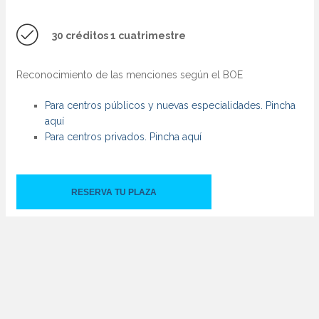
anjera (UNAM)
er Universitario en Tecnología Digital Aplicada a la Enseñanza
30 créditos 1 cuatrimestre
AM)
er Universitario en Educación Bilingüe (UNAM)
Reconocimiento de las menciones según el BOE
er Universitario en Orientación e Intervención Psicopedagógica
Para centros públicos y nuevas especialidades. Pincha
E - UCJC)
aquí
er Universitario en Investigación y Mejora del Proceso de
Para centros privados. Pincha aquí
ñanza-Aprendizaje de las Matemáticas
er Universitario en Gestión, Planificación y Liderazgo Educativo
RESERVA TU PLAZA
er Universitario en Psicología Forense (CEIE - UCJC)
er Universitario en Terapias Psicológicas de Tercera
ración (CEIE - UCJC)
er Universitario en Psicología Forense Híbrido (UNAM)
er Universitario en Terapias Psicológicas de Tercera
ración Presencial (UNAM)
er Universitario en Profesor de Educación Secundaria