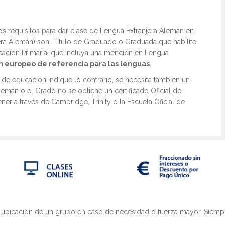
Obli
versitario en Atención Temprana
Mást
s requisitos para dar clase de Lengua Extranjera Alemán en
versitario en Necesidades Educativas Especiales y
Inclusiva
Mást
jera Alemán) son: Título de Graduado o Graduada que habilite
ucación Primaria, que incluya una mención en Lengua
ún europeo de referencia para las lenguas
.
a de educación indique lo contrario, se necesita también un
Alemán o el Grado no se obtiene un certificado Oficial de
ner a través de Cambridge, Trinity o la Escuela Oficial de
 ubicación de un grupo en caso de necesidad o fuerza mayor. Siempre