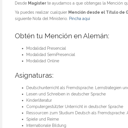
Máster Univ
Desde
Magister
te ayudamos a que obtengas la Mención que
Centros Ed
Ya puedes realizar cualquier
Mención desde el Título de 
Máster Uni
siguiente Nota del Ministerio.
Pincha aquí
Aprendizaj
Máster Uni
Obtén tu Mención en Alemán:
Máster Univ
Docente
Modalidad Presencial
Máster Uni
Modalidad SemiPresencial
(NEUROCIE
Modalidad Online
Máster Uni
Lengua Ext
Asignaturas:
Máster Uni
Deutschunterricht als Fremdsprache. Lernstrategien 
Máster Univ
Lesen und Schreiben in deutscher Sprache
Necesidade
Kinderliteratur
Computergestützter Unterricht in deutscher Sprache
Máster Univ
Centros Ed
Ressourcen zum Studium Deutsch als Fremdsprache: A
Spiele und Reime
Máster Uni
Internationale Bildung
Educativos