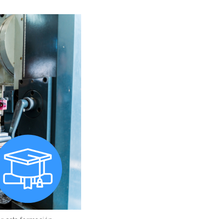
ersitario en Dirección y Gestión para la Calidad de
Extr
ucativos
Mást
versitario en Procesos Educativos de Enseñanza y
(UN
e
Mást
versitario en Educación Secundaria (UCJC)
Mást
ersitario en Tecnología Digital Aplicada a la Práctica
(CEI
Mast
versitario en Competencias Docentes Avanzadas
Ense
NCIA - INNOVACIÓN - CREATIVIDAD - COACHING)
Mást
versitario en Formación de Profesores de Español como
ranjera
Mást
versitario en Psicopedagogía
Mást
Gene
ersitario en Atención a la Diversidad Educativa y
s Educativas Especiales
Mást
ersitario en Dirección y Transformación Digital de
ucativos
Mást
Gene
versitario en Problemas de Conducta en Centros
Mást