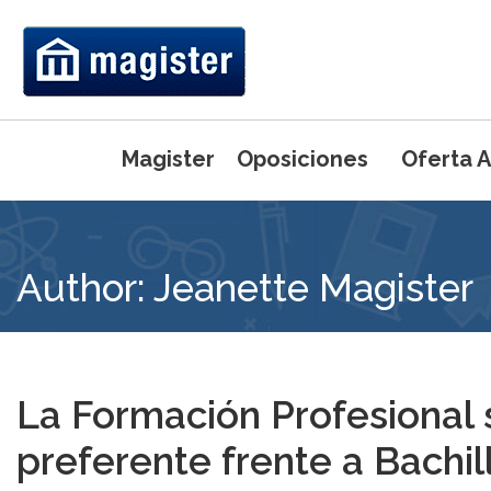
Magister
Oposiciones
Oferta 
Máster Universi
Author: Jeanette Magister
Primaria
Máster Universi
Ed. Física
Máster Uni
Pedagogía 
Máster Uni
Inglés
Máster Uni
La Formación Profesional
Máster Uni
Preparación de
preferente frente a Bachil
(UCJC)
Intensivo del 