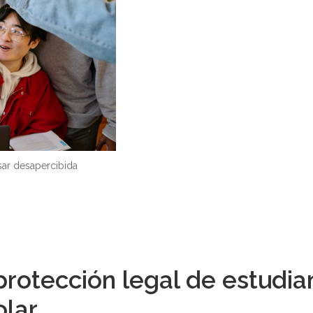
sar desapercibida
protección legal de estudia
olar