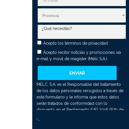
anjera (UNAM)
er Universitario en Tecnología Digital Aplicada a la Enseñanza
AM)
er Universitario en Educación Bilingüe (UNAM)
er Universitario en Orientación e Intervención Psicopedagógica
E - UCJC)
Acepto los
términos de privacidad
Acepto recibir noticias y promociones vía
er Universitario en Investigación y Mejora del Proceso de
ñanza-Aprendizaje de las Matemáticas
e-mail y móvil de magister (Melc S.A.)
er Universitario en Gestión, Planificación y Liderazgo Educativo
er Universitario en Psicología Forense (CEIE - UCJC)
MELC, S.A. es el Responsable del tratamiento
er Universitario en Terapias Psicológicas de Tercera
de los datos personales recogidos a través de
ración (CEIE - UCJC)
este formulario y le informa que estos datos
er Universitario en Psicología Forense Híbrido (UNAM)
serán tratados de conformidad con lo
dispuesto en el Reglamento (UE) 2016/679 de
er Universitario en Terapias Psicológicas de Tercera
27 de abril de 2016 (GDPR), por lo que se le
ración Presencial (UNAM)
facilita la siguiente información del tratamiento:
er Universitario en Profesor de Educación Secundaria
Fin del tratamiento: mantener una relación