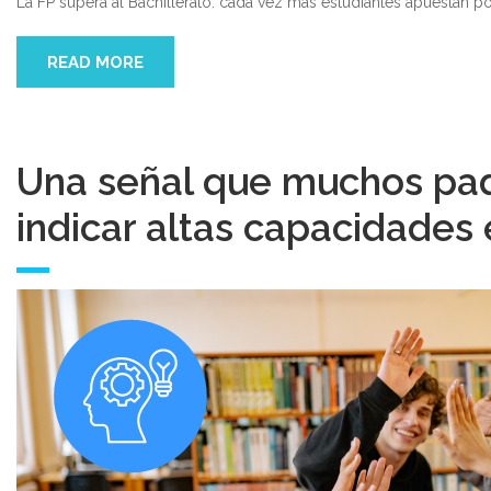
La FP supera al Bachillerato: cada vez más estudiantes apuestan po
Máster Uni
READ MORE
Máster Uni
Educación 
Una señal que muchos pad
indicar altas capacidades 