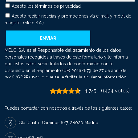
Acepto los
términos de privacidad
Acepto recibir noticias y promociones vía e-mail y móvil de
magister (Melc S.A.)
MELC, S.A. es el Responsable del tratamiento de los datos
personales recogidos a través de este formulario y le informa
que estos datos serán tratados de conformidad con lo
dispuesto en el Reglamento (UE) 2016/679 de 27 de abril de
2016 (GDPR), por lo que se le facilita la siguiente información
del tratamiento: Fin del tratamiento: mantener una relación
4.7/5 - (1434 votos)
comercial y el envío de comunicaciones sobre nuestros
productos y servicios. Criterios de conservación de los datos:
se conservarán mientras exista un interés mutuo para mantener
Puedes contactar con nosotros a través de los siguientes datos:
el fin del tratamiento y cuando ya no sea necesario para tal fin,
se suprimirán con medidas de seguridad adecuadas para
Gta. Cuatro Caminos 6/7, 28020 Madrid
garantizar la seudonimización de los datos o la destrucción
total de los mismos. Derechos que asisten: Derecho a retirar el